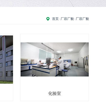
首页
>
厂容厂貌
>
厂容厂貌
化验室