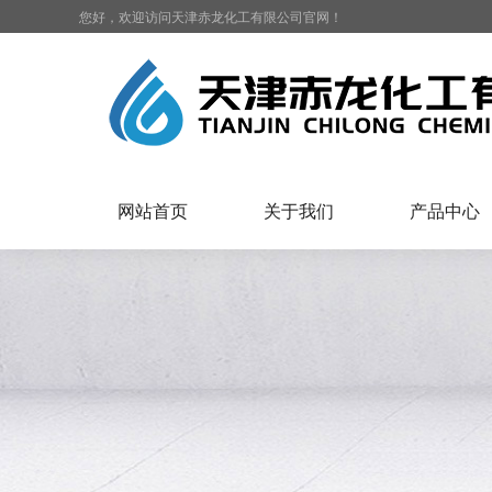
您好，欢迎访问天津赤龙化工有限公司官网！
网站首页
关于我们
产品中心