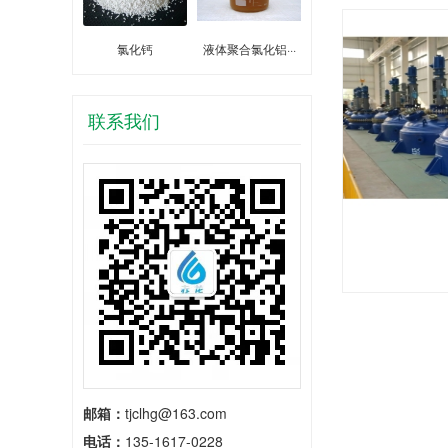
氯化钙
液体聚合氯化铝···
联系我们
邮箱：
tjclhg@163.com
电话：
135-1617-0228