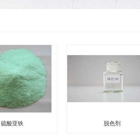
硫酸亚铁
脱色剂