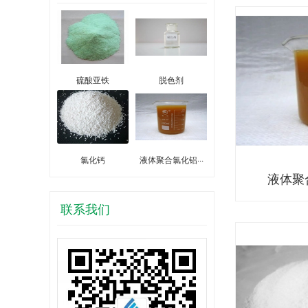
硫酸亚铁
脱色剂
氯化钙
液体聚合氯化铝···
液体聚
联系我们