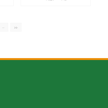
···
>>