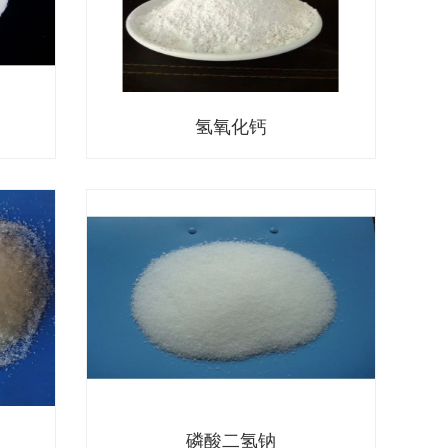
氢氧化钙
磷酸二氢钠