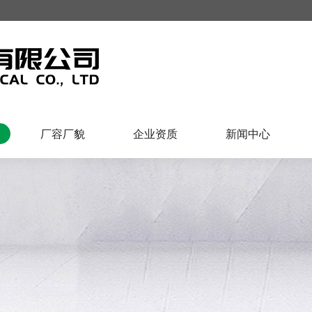
厂容厂貌
企业资质
新闻中心