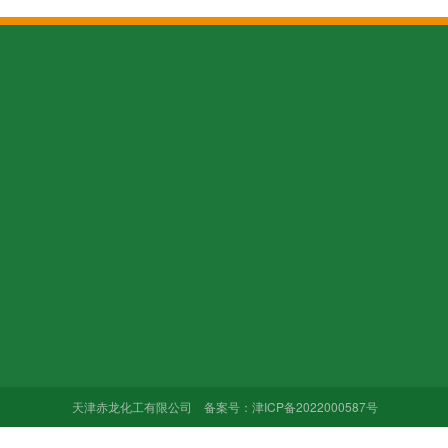
关于我们
产品中心
厂容厂貌
企业文化
污水处理药剂
厂容厂貌
加入我们
反渗透药剂
销售网络
循环水药剂
合作品牌
危化品
天津赤龙化工有限公司 备案号：
津ICP备2022000587号