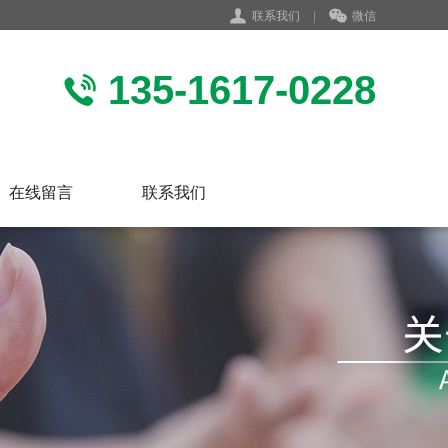
联系我们
|
微信
135-1617-0228
在线留言
联系我们