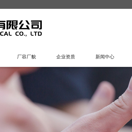
厂容厂貌
企业资质
新闻中心