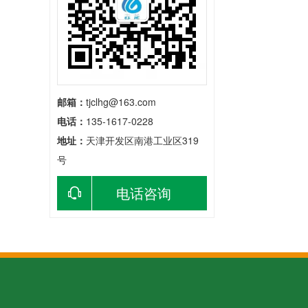
邮箱：
tjclhg@163.com
电话：
135-1617-0228
地址：
天津开发区南港工业区319
号
电话咨询