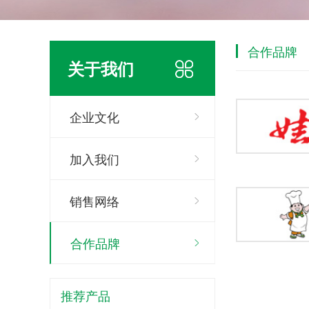
合作品牌
关于我们
企业文化
加入我们
销售网络
合作品牌
推荐产品