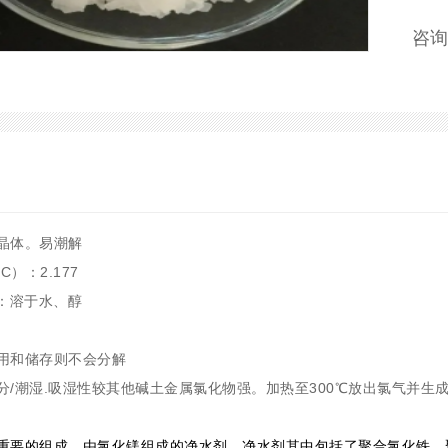
咨询
晶体。易潮解
oC）：2.177
)：溶于水、醇
用和储存则不会分解
分/潮湿.吸湿性较其他碱土金属氯化物强。加热至300℃放出氯气并生
重要的组成，由氯化镁组成的净水剂，净水剂其中包括了聚合氯化铁、