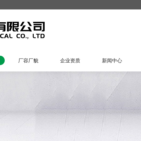
厂容厂貌
企业资质
新闻中心