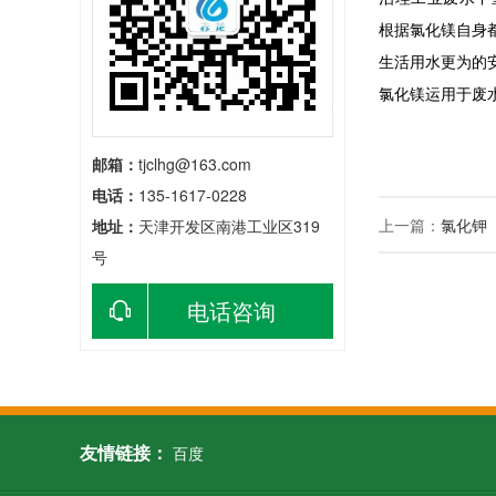
根据氯化镁自身
生活用水更为的
氯化镁运用于废
邮箱：
tjclhg@163.com
电话：
135-1617-0228
上一篇：
氯化钾
地址：
天津开发区南港工业区319
号
电话咨询
友情链接：
百度