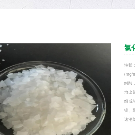
氯
性状：
(m
触酸
放出
组成
镁、
速消