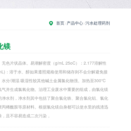
首页
>
产品中心
>
污水处理药剂
化镁
无色片状晶体。易潮解密度（g/mL 25oC）：2.177溶解性
g/mL)：溶于水、醇如果遵照规格使用和储存则不会分解避免接
，水分/潮湿.吸湿性较其他碱土金属氯化物强。加热至300℃
氯气并生成氯氧化物。治理工业废水中重要的组成，由氯化镁
的净水剂，净水剂其中包括了聚合氯化铁、聚合氯化铝、氯化
聚丙稀酰胺等原材料。根据氯化镁自身都可以使水里的残渣迅
除，且不容易造成二次污染，