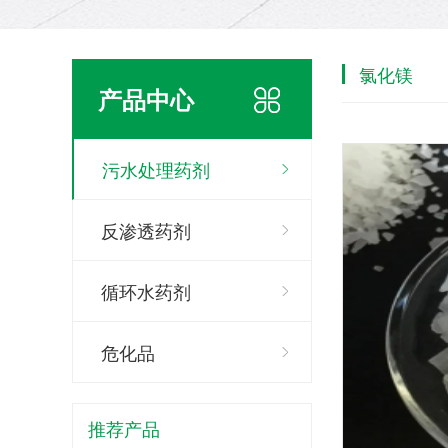
氯化镁
产品中心
污水处理药剂
反渗透药剂
循环水药剂
危化品
推荐产品