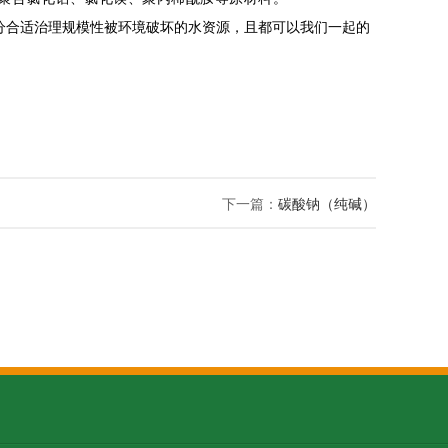
分合适治理规模性被环境破坏的水资源，且都可以我们一起的
下一篇：
碳酸钠（纯碱）