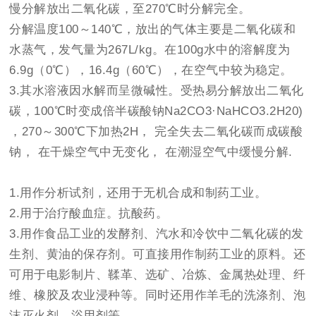
慢分解放出二氧化碳，至270℃时分解完全。
分解温度100～140℃，放出的气体主要是二氧化碳和
水蒸气，发气量为267L/kg。在100g水中的溶解度为
6.9g（0℃），16.4g（60℃），在空气中较为稳定。
3.其水溶液因水解而呈微碱性。受热易分解放出二氧化
碳，100℃时变成倍半碳酸钠Na2CO3·NaHCO3.2H20)
，270～300℃下加热2H， 完全失去二氧化碳而成碳酸
钠， 在干燥空气中无变化， 在潮湿空气中缓慢分解.
1.用作分析试剂，还用于无机合成和制药工业。
2.用于治疗酸血症。抗酸药。
3.用作食品工业的发酵剂、汽水和冷饮中二氧化碳的发
生剂、黄油的保存剂。可直接用作制药工业的原料。还
可用于电影制片、鞣革、选矿、冶炼、金属热处理、纤
维、橡胶及农业浸种等。同时还用作羊毛的洗涤剂、泡
沫灭火剂、浴用剂等。