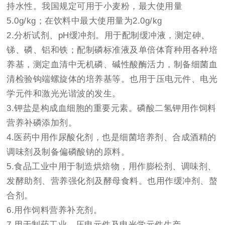
持水性。我国规定可用于小麦粉，最大使用量
5.0g/kg；在饮料中最大使用量为2.0g/kg
2.分析试剂、pH缓冲剂。用于配制缓冲液，测定砷、
锑、磷、铝和铁；配制磷标准液及单倍体育种用各种培
养基，测定血清中无机磷、碱性酸酶活力，制备细菌血
清检验钩端螺旋体的培养基等。也用于压电元件、电光
学元件和激光光谐波的发生。
3.钾盐是构成血细胞的重要元素。磷酸二氢钾用作饲料
营养补磷添加剂。
4.医药中用作尿酸化剂，也是细菌培养剂、合成酒精的
调味剂及制备偏磷酸钠的原料。
5.食品工业中用于制造烘焙物，用作膨松剂、调味剂、
发酵助剂、营养强化剂及酵母食料。也用作缓冲剂、螯
合剂。
6.用作饲料营养补充剂。
7.用于制药工业、压电元件及电光学元件生产。