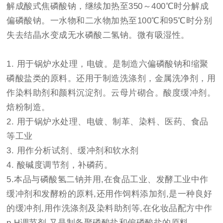
解成酸式焦磷酸钠，继续加热至350～400℃时分解成
偏磷酸钠。一水物和二水物加热至100℃和95℃时分别
失去结晶水变成无水磷酸二氢钠。微有吸湿性。
1. 用于锅炉水处理，电镀。是制造六偏磷酸钠和缩聚
磷酸盐类的原料。还用于制造洗涤剂，金属洗净剂，用
作染料助剂和颜料沉淀剂。云母片砌合。酸度缓冲剂。
焙粉制造。
2. 用于锅炉水处理、电镀、制革、染料、医药、食品
等工业
3. 用作分析试剂、缓冲剂和软水剂
4. 酸碱度调节剂，补磷药。
5.本品与磷酸氢二钠并用,在食品工业、发酵工业中作
缓冲剂和发酵粉的原料,还用作饲料添加剂,是一种良好
的缓冲剂,用作洗涤剂及染料助剂等,在化妆品配方中作
p H调节剂,又是制备聚磷酸盐和偏磷酸盐的原料。